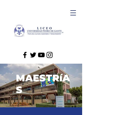
MAESTRíA
S