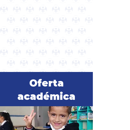
Universidad
Pedro de
Gante
Somos una institución con 42 años de
experiencia en la formación de personas
que se destacan por su sólida preparación
académica y por ser profesionales
comprometidos con su propio crecimiento
personal y el de su entorno.
Oferta
académica
Preescolar Bilingüe